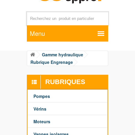
Par exemple +distributeur +CD01
Gamme hydraulique
Rubrique Engrenage
RUBRIQUES
Pompes
Vérins
Moteurs
Vannes isolantes