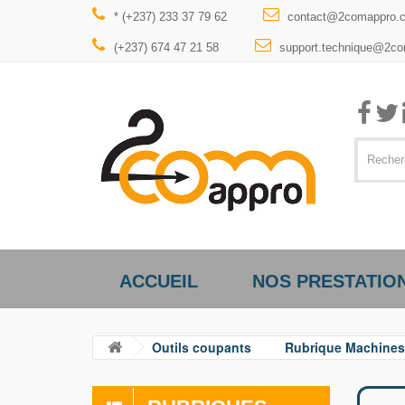
* (+237) 233 37 79 62
contact@2comappro.
(+237) 674 47 21 58
support.technique@2c
ACCUEIL
NOS PRESTATIO
Outils coupants
Rubrique Machines