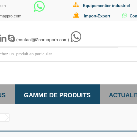
com
Equipementier industriel
omappro.com
Import-Export
Con
(contact@2comappro.com)
Par exemp
NS
GAMME DE PRODUITS
ACTUALI