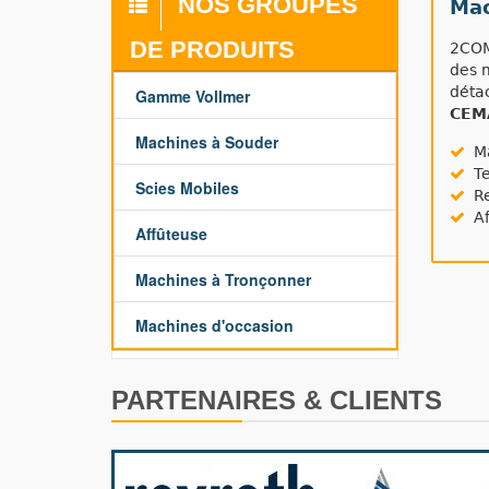
NOS GROUPES
Mac
DE PRODUITS
2COM
des 
déta
Gamme Vollmer
CEM
Machines à Souder
Ma
Te
Scies Mobiles
Re
Af
Affûteuse
Machines à Tronçonner
Machines d'occasion
PARTENAIRES & CLIENTS