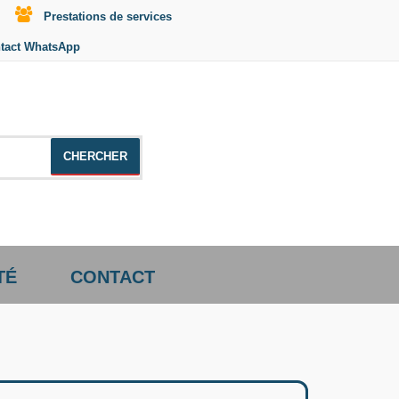
Prestations de services
tact WhatsApp
le +distributeur +CD01
TÉ
CONTACT