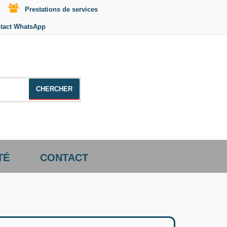
Prestations de services
tact WhatsApp
le +distributeur +CD01
TÉ
CONTACT