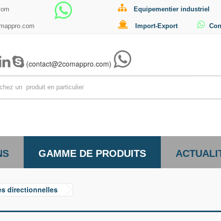
com
Equipementier industriel
omappro.com
Import-Export
Con
(contact@2comappro.com)
Par exemp
NS
GAMME DE PRODUITS
ACTUALI
s directionnelles