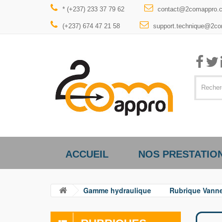
* (+237) 233 37 79 62
contact@2comappro.
(+237) 674 47 21 58
support.technique@2c
ACCUEIL
NOS PRESTATIO
Gamme hydraulique
Rubrique Vanne