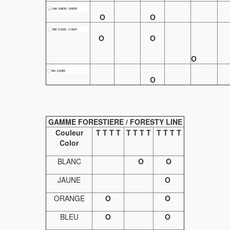
O
O
O
O
O
O
GAMME FORESTIERE / FORESTY LINE
Couleur
T T T T
T T T T
T T T T
Color
BLANC
O
O
JAUNE
O
ORANGE
O
O
BLEU
O
O