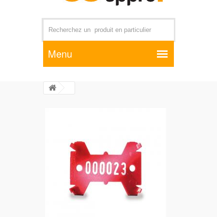
Par exemple +distributeur +CD01