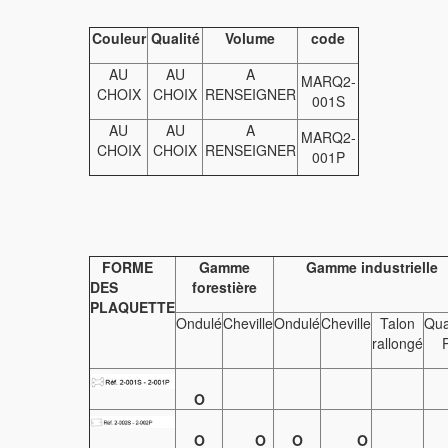
Couleur
Qualité
Volume
code
AU
AU
A
MARQ2-
CHOIX
CHOIX
RENSEIGNER
001S
AU
AU
A
MARQ2-
CHOIX
CHOIX
RENSEIGNER
001P
FORME
Gamme
Gamme industrielle
DES
forestière
PLAQUETTE
Ondulé
Cheville
Ondulé
Cheville
Talon
Qua
rallongé
O
O
O
O
O