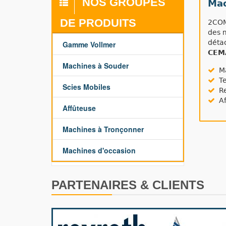
NOS GROUPES
Mac
DE PRODUITS
2COM
des 
déta
Gamme Vollmer
CEM
Machines à Souder
Ma
Te
Scies Mobiles
Re
Af
Affûteuse
Machines à Tronçonner
Machines d'occasion
PARTENAIRES & CLIENTS