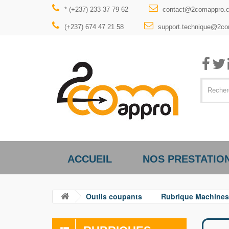
* (+237) 233 37 79 62
contact@2comappro.
(+237) 674 47 21 58
support.technique@2c
ACCUEIL
NOS PRESTATIO
Outils coupants
Rubrique Machines