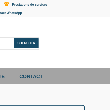
Prestations de services
tact WhatsApp
le +distributeur +CD01
TÉ
CONTACT