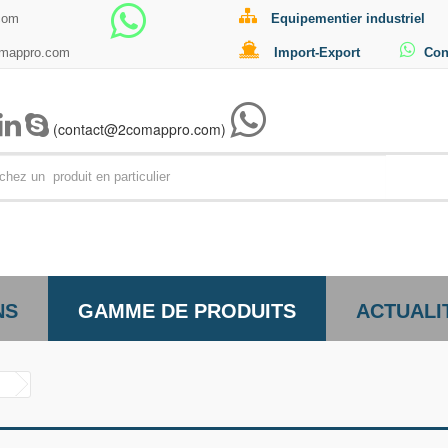
com
Equipementier industriel
omappro.com
Import-Export
Con
(contact@2comappro.com)
Par exemp
NS
GAMME DE PRODUITS
ACTUALI