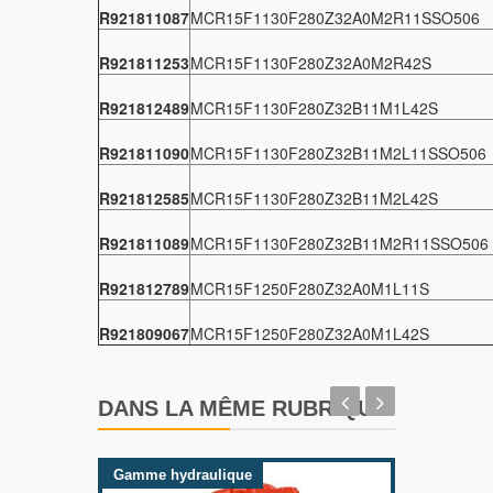
R921811087
MCR15F1130F280Z32A0M2R11SSO506
R921811253
MCR15F1130F280Z32A0M2R42S
R921812489
MCR15F1130F280Z32B11M1L42S
R921811090
MCR15F1130F280Z32B11M2L11SSO506
R921812585
MCR15F1130F280Z32B11M2L42S
R921811089
MCR15F1130F280Z32B11M2R11SSO506
R921812789
MCR15F1250F280Z32A0M1L11S
R921809067
MCR15F1250F280Z32A0M1L42S
DANS LA MÊME RUBRIQUE
Gamme hydraulique
Gamme 