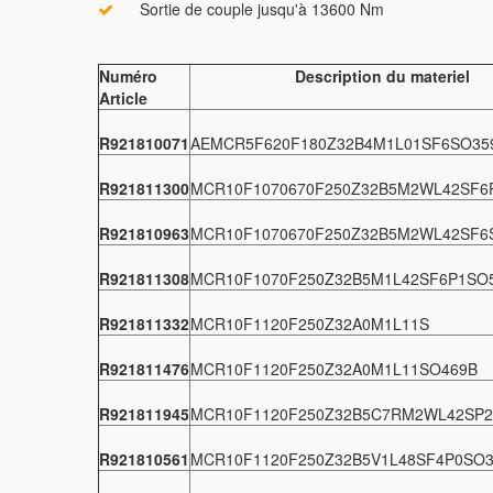
Sortie de couple jusqu'à 13600 Nm
Numéro
Description du materiel
Article
R921810071
AEMCR5F620F180Z32B4M1L01SF6SO35
R921811300
MCR10F1070670F250Z32B5M2WL42SF6
R921810963
MCR10F1070670F250Z32B5M2WL42SF6
R921811308
MCR10F1070F250Z32B5M1L42SF6P1SO
R921811332
MCR10F1120F250Z32A0M1L11S
R921811476
MCR10F1120F250Z32A0M1L11SO469B
R921811945
MCR10F1120F250Z32B5C7RM2WL42SP2
R921810561
MCR10F1120F250Z32B5V1L48SF4P0SO3