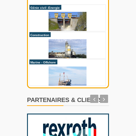
Génie civil -Energie
Métallurgerie
Construction
Mines
Marine - Offshore
Recyclage des dé
PARTENAIRES & CLIENTS