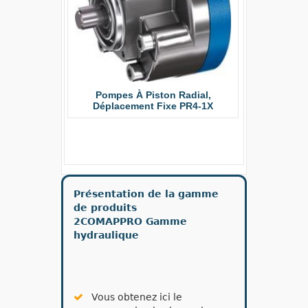
Pompes À Piston Radial,
Déplacement Fixe PR4-1X
Pompe À 
Haute P
Présentation de la gamme
de produits
2COMAPPRO Gamme
hydraulique
Vous obtenez ici le