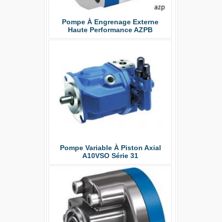
Pompe À Engrenage Externe
Haute Performance AZPB
Hägglun
Pis
Pompe Variable À Piston Axial
A10VSO Série 31
Vannes D'a
4/2 Et 4/3, 
Pilotées À