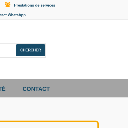
Prestations de services
tact WhatsApp
le +distributeur +CD01
TÉ
CONTACT