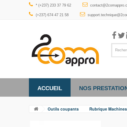
* (+237) 233 37 79 62
contact@2comappro.
(+237) 674 47 21 58
support.technique@2c
ACCUEIL
NOS PRESTATIO
Outils coupants
Rubrique Machines