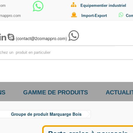
com
Equipementier industriel
omappro.com
Import-Export
Con
(contact@2comappro.com)
Par exemp
NS
GAMME DE PRODUITS
ACTUALI
Groupe de produit Marquarge Bois