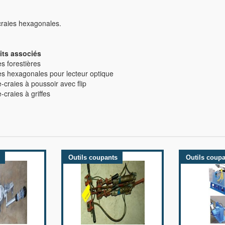
craies hexagonales.
ts associés
s forestières
s hexagonales pour lecteur optique
craies à poussoir avec flip
craies à griffes
Outils coupants
Outils coup