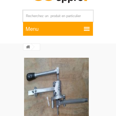
Par exemple +distributeur +CD01