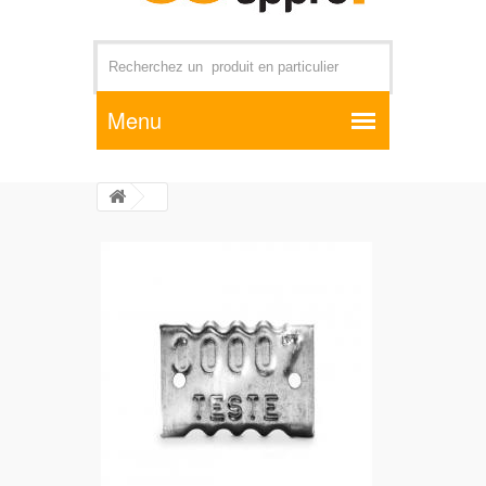
Par exemple +distributeur +CD01