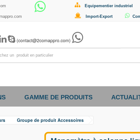
com
Equipementier industriel
omappro.com
Import-Export
Con
(contact@2comappro.com)
Par exemp
NS
GAMME DE PRODUITS
ACTUALI
urs
Groupe de produit Accessoires