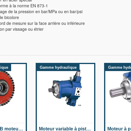
rme à la norme EN 873-1
age de la pression en bar/MPa ou en bar/psi
e bicolore
d de mesure sur la face arrière ou inférieure
on par vissage ou étrier
ique
Gamme hydraulique
Gamme hydr
Hägglunds CB moteurs à pistons radiaux
Moteur variable à piston axial A6VM série 6x