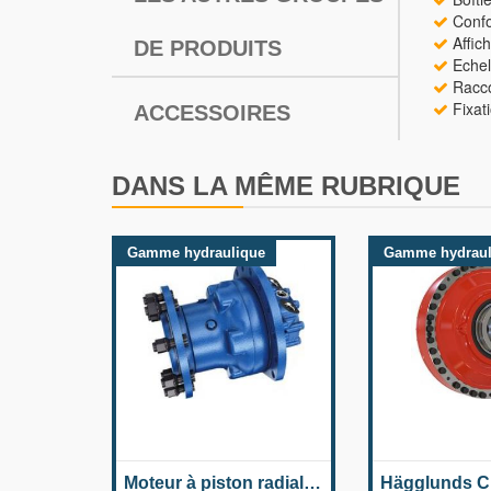
Confo
Affich
DE PRODUITS
Echell
Raccor
Fixati
ACCESSOIRES
DANS LA MÊME RUBRIQUE
Gamme hydraulique
Gamme hydraul
Moteur à piston radial pour les roues lourdes MCR-W