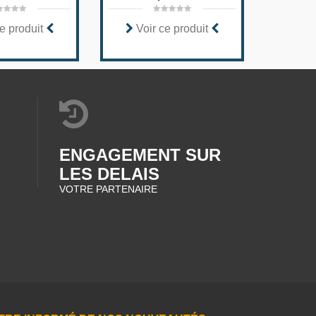
e produit
Voir ce produit
Voi
ENGAGEMENT SUR
LES DELAIS
VOTRE PARTENAIRE