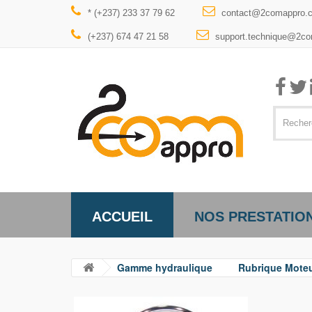
* (+237) 233 37 79 62
contact@2comappro.
(+237) 674 47 21 58
support.technique@2c
ACCUEIL
NOS PRESTATIO
Gamme hydraulique
Rubrique Mote