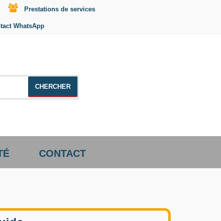
Prestations de services
tact WhatsApp
le +distributeur +CD01
TÉ
CONTACT