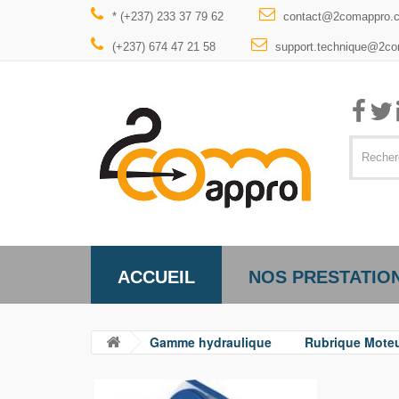
* (+237) 233 37 79 62
contact@2comappro.
(+237) 674 47 21 58
support.technique@2c
ACCUEIL
NOS PRESTATIO
Gamme hydraulique
Rubrique Mote