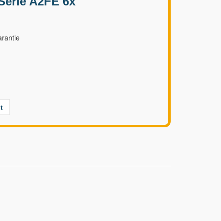
Série A2FE 6x
rantie
t