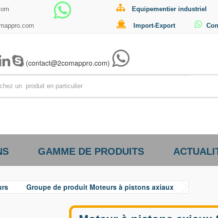
com
Equipementier industriel
omappro.com
Import-Export
Con
(contact@2comappro.com)
Par exemp
NS
GAMME DE PRODUITS
ACTUALI
urs
Groupe de produit Moteurs à pistons axiaux