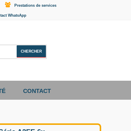
Prestations de services
tact WhatsApp
le +distributeur +CD01
TÉ
CONTACT