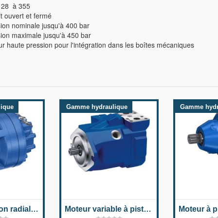
e 28 à 355
t ouvert et fermé
ion nominale jusqu'à 400 bar
ion maximale jusqu'à 450 bar
 haute pression pour l'intégration dans les boîtes mécaniques
ique
Gamme hydraulique
Gamme hydr
Moteur à piston radial pour applications industrielles MCR-E
Moteur variable à piston axial A10VM série 52