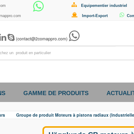
com
Equipementier industriel
omappro.com
Import-Export
Con
(contact@2comappro.com)
Par exemp
NS
GAMME DE PRODUITS
ACTUALI
urs
Groupe de produit Moteurs à pistons radiaux (Industrielle