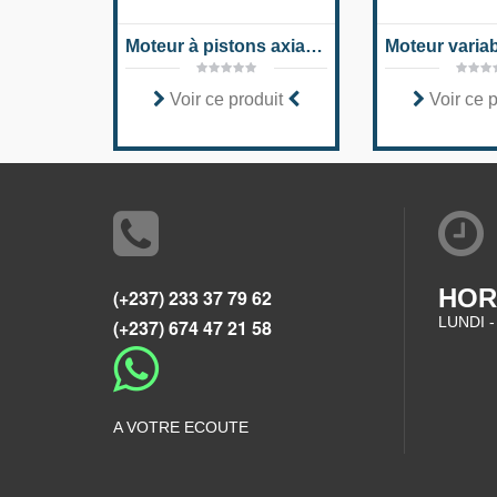
Moteur à pistons axiaux A10FM série 52
Voir ce produit
Voir ce 
HOR
(+237) 233 37 79 62
LUNDI -
(+237) 674 47 21 58
A VOTRE ECOUTE