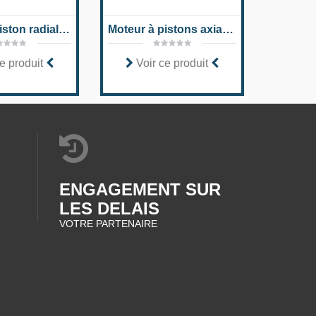
Moteur à piston radial pour disques compacts MCR-C
Moteur à pistons axiaux Série A2FE 70
e produit
Voir ce produit
Voi
ENGAGEMENT SUR
LES DELAIS
VOTRE PARTENAIRE