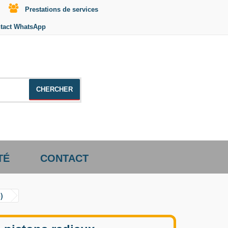
Prestations de services
tact WhatsApp
le +distributeur +CD01
TÉ
CONTACT
)