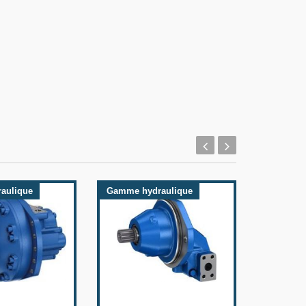
aulique
Gamme hydraulique
Gamme h