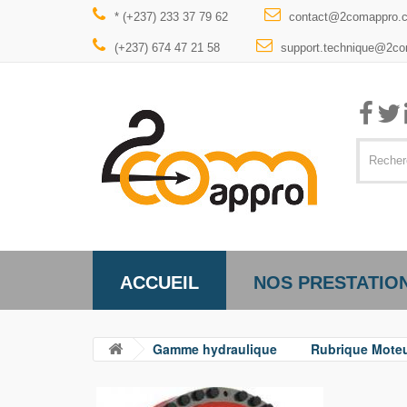
* (+237) 233 37 79 62
contact@2comappro.
(+237) 674 47 21 58
support.technique@2c
ACCUEIL
NOS PRESTATIO
Gamme hydraulique
Rubrique Mote