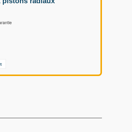
pistons radiaux
rantie
t