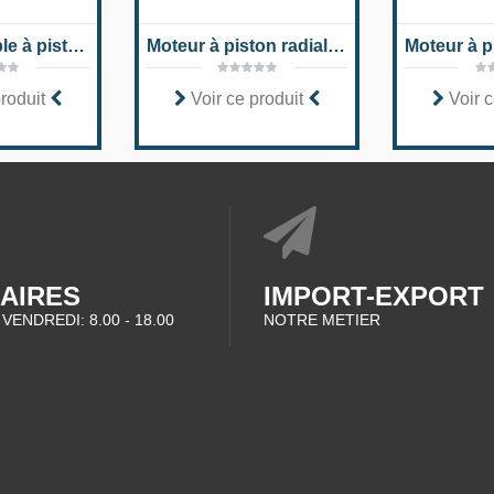
Moteur variable à piston axial A10VM série 52
Moteur à piston radial pour moteurs dynamiques MCR-X
produit
Voir ce produit
Voir c
AIRES
IMPORT-EXPORT
 VENDREDI: 8.00 - 18.00
NOTRE METIER