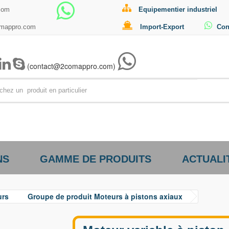
com
Equipementier industriel
omappro.com
Import-Export
Con
(contact@2comappro.com)
Par exemp
NS
GAMME DE PRODUITS
ACTUALI
urs
Groupe de produit Moteurs à pistons axiaux