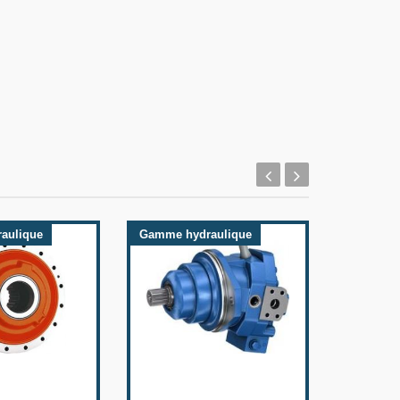
aulique
Gamme hydraulique
Gamme h