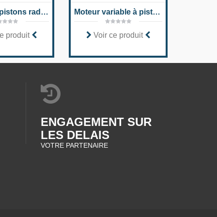
Moteurs à pistons radiaux Hägglunds CA
Moteur variable à piston axial A6VE série 71
e produit
Voir ce produit
Voi
ENGAGEMENT SUR
LES DELAIS
VOTRE PARTENAIRE