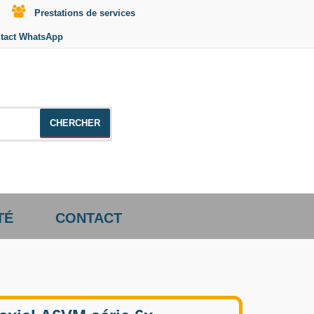
Prestations de services
tact WhatsApp
le +distributeur +CD01
TÉ
CONTACT