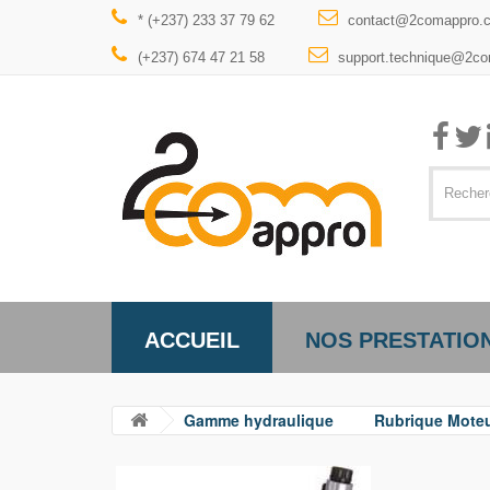
* (+237) 233 37 79 62
contact@2comappro.
(+237) 674 47 21 58
support.technique@2c
ACCUEIL
NOS PRESTATIO
Gamme hydraulique
Rubrique Mote