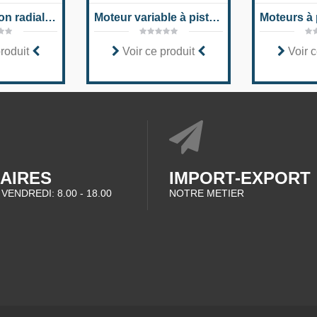
Moteur à piston radial pour variateurs intégrés MCR-H
Moteur variable à piston axial A10VER série 52
produit
Voir ce produit
Voir c
AIRES
IMPORT-EXPORT
 VENDREDI: 8.00 - 18.00
NOTRE METIER