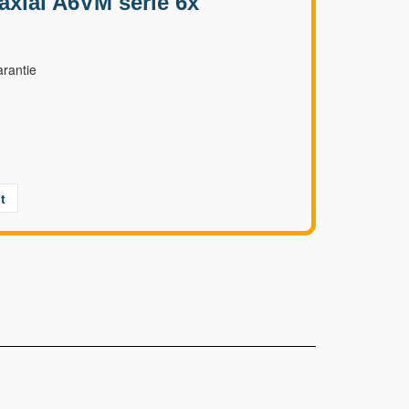
axial A6VM série 6x
rantie
t